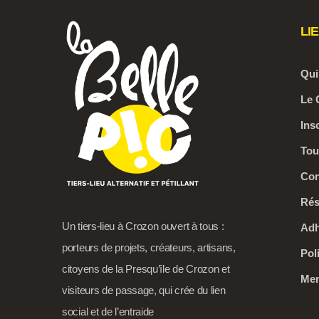
LI
Qui
Le 
Ins
Tou
Con
Rés
Un tiers-lieu à Crozon ouvert à tous :
Adh
porteurs de projets, créateurs, artisans,
Pol
citoyens de la Presqu’île de Crozon et
Men
visiteurs de passage, qui crée du lien
social et de l’entraide