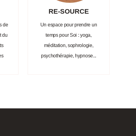
RE-SOURCE
s de
Un espace pour prendre un
t du
temps pour Soi : yoga,
ts
méditation, sophrologie,
es
psychothérapie, hypnose...