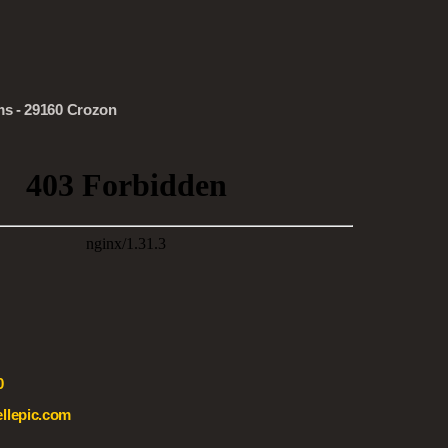
ms - 29160 Crozon
0
llepic.com